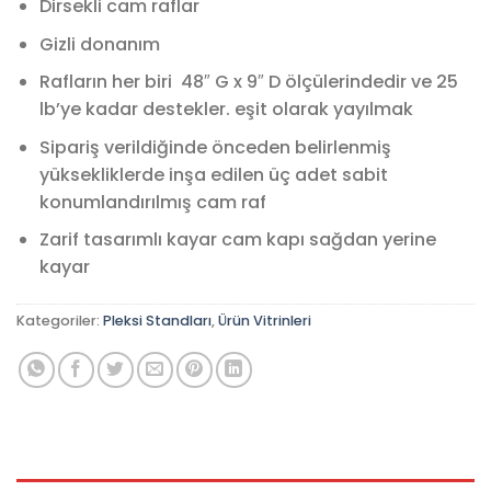
Dirsekli cam raflar
Gizli donanım
Rafların her biri
48″ G x 9″ D ölçülerindedir ve 25
lb’ye kadar destekler. eşit olarak yayılmak
Sipariş verildiğinde önceden belirlenmiş
yüksekliklerde inşa edilen üç adet sabit
konumlandırılmış cam raf
Zarif tasarımlı kayar cam kapı sağdan yerine
kayar
Kategoriler:
Pleksi Standları
,
Ürün Vitrinleri