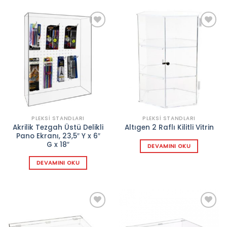
Add to
Add to
wishlist
wishlist
PLEKSI STANDLARI
PLEKSI STANDLARI
Akrilik Tezgah Üstü Delikli
Altıgen 2 Raflı Kilitli Vitrin
Pano Ekranı, 23,5″ Y x 6″
G x 18″
DEVAMINI OKU
DEVAMINI OKU