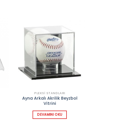
to
Add to
ist
wishlist
PLEKSI STANDLARI
HATIRA EŞYASI IÇIN
Ayna Arkalı Akrilik Beyzbol
f
Akrilik Güreş K
Vitrini
DEVAMIN
DEVAMINI OKU