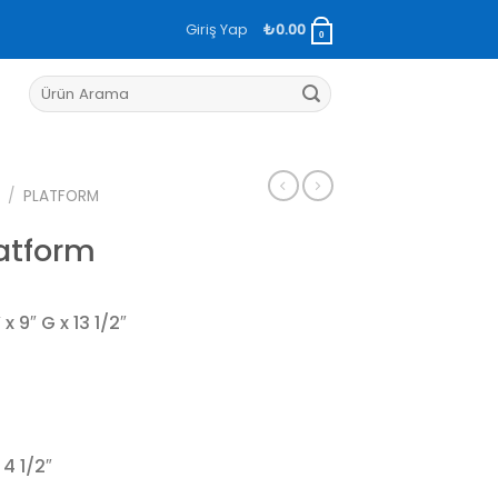
Giriş Yap
₺
0.00
0
Ara:
/
PLATFORM
latform
x 9″ G x 13 1/2″
 4 1/2″