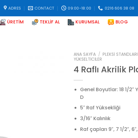
ADRES
CONTACT
09:00-18:00
0216 606 38 08
ÜRETIM
TEKLIF AL
KURUMSAL
BLOG
ANA SAYFA
/
PLEKSI STANDLARI
YÜKSELTICILER
4 Raflı Akrilik P
Add to
wishlist
Genel Boyutlar: 18 1/2″ Y 
D
5″ Raf Yüksekliği
3/16″ Kalınlık
Raf çapları 9″, 7 1/2″, 6″,