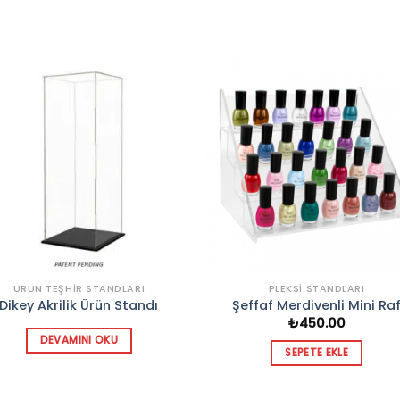
Add to
Add 
wishlist
wishl
ÜRÜN TEŞHIR STANDLARI
PLEKSI STANDLARI
Dikey Akrilik Ürün Standı
Şeffaf Merdivenli Mini Ra
₺
450.00
DEVAMINI OKU
SEPETE EKLE