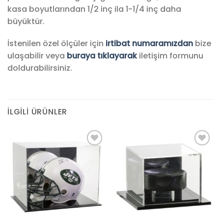
kasa boyutlarından 1/2 inç ila 1-1/4 inç daha
büyüktür.
İstenilen özel ölçüler için
irtibat numaramızdan
bize
ulaşabilir veya
buraya tıklayarak
iletişim formunu
doldurabilirsiniz.
İLGILI ÜRÜNLER
Add to
Add to
wishlist
wishlist