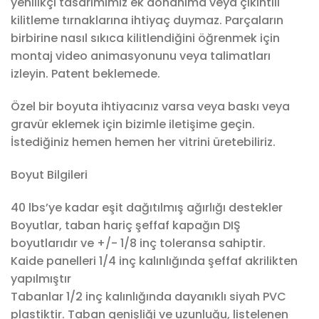
yenilikçi tasarımımız ek donanıma veya çıkıntılı
kilitleme tırnaklarına ihtiyaç duymaz. Parçaların
birbirine nasıl sıkıca kilitlendiğini öğrenmek için
montaj video animasyonunu veya talimatları
izleyin. Patent beklemede.
Özel bir boyuta ihtiyacınız varsa veya baskı veya
gravür eklemek için bizimle iletişime geçin.
İstediğiniz hemen hemen her vitrini üretebiliriz.
Boyut Bilgileri
40 lbs’ye kadar eşit dağıtılmış ağırlığı destekler
Boyutlar, taban hariç şeffaf kapağın DIŞ
boyutlarıdır ve +/- 1/8 inç toleransa sahiptir.
Kaide panelleri 1/4 inç kalınlığında şeffaf akrilikten
yapılmıştır
Tabanlar 1/2 inç kalınlığında dayanıklı siyah PVC
plastiktir. Taban genişliği ve uzunluğu, listelenen