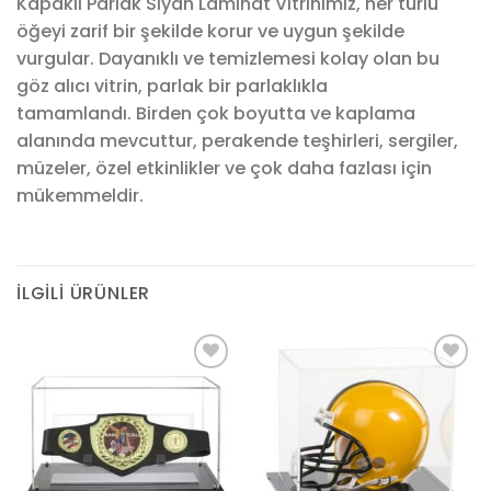
Kapaklı Parlak Siyah Laminat Vitrinimiz, her türlü
öğeyi zarif bir şekilde korur ve uygun şekilde
vurgular.
Dayanıklı ve temizlemesi kolay olan bu
göz alıcı vitrin, parlak bir parlaklıkla
tamamlandı.
Birden çok boyutta ve kaplama
alanında mevcuttur, perakende teşhirleri, sergiler,
müzeler, özel etkinlikler ve çok daha fazlası için
mükemmeldir.
İLGILI ÜRÜNLER
Add to
Add to
wishlist
wishlist